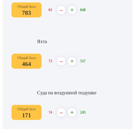
Общий балл
–
+
65
848
783
Яхта
Общий балл
–
+
73
537
464
Суда на воздушной подушке
Общий балл
–
+
74
245
171