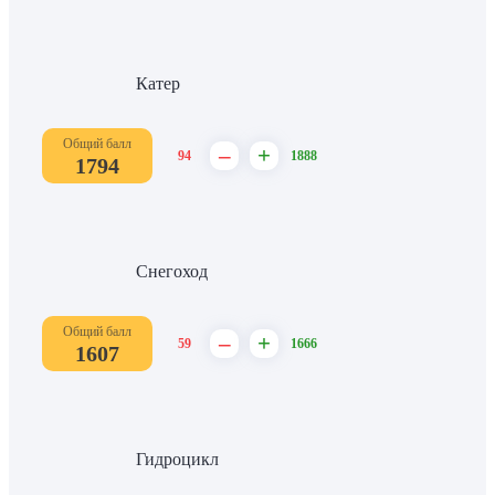
Катер
Общий балл
–
+
94
1888
1794
Снегоход
Общий балл
–
+
59
1666
1607
Гидроцикл