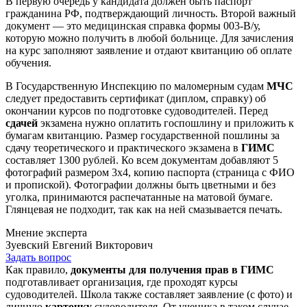
В первую очередь у кандидата должен быть паспорт
гражданина РФ, подтверждающий личность. Второй важный
документ — это медицинская справка формы 003-В/у,
которую можно получить в любой больнице. Для зачисления
на курс заполняют заявление и отдают квитанцию об оплате
обучения.
В Государственную Инспекцию по маломерным судам
МЧС
следует предоставить сертификат (диплом, справку) об
окончании курсов по подготовке судоводителей. Перед
сдачей
экзамена нужно оплатить госпошлину и приложить к
бумагам квитанцию. Размер государственной пошлины за
сдачу теоретического и практического экзамена в
ГИМС
составляет 1300 рублей. Ко всем документам добавляют 5
фотографий размером 3х4, копию паспорта (страница с ФИО
и пропиской). Фотографии должны быть цветными и без
уголка, принимаются распечатанные на матовой бумаге.
Глянцевая не подходит, так как на ней смазывается печать.
Мнение эксперта
Зуевский Евгений Викторович
Задать вопрос
Как правило,
документы для получения прав в ГИМС
подготавливает организация, где проходят курсы
судоводителей. Школа также составляет заявление (с фото) и
личную
карточку
судоводителя. От ученика в таком случае