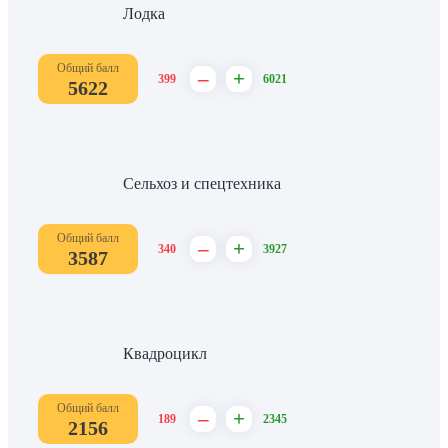
Лодка
Общий балл
–
+
399
6021
5622
Сельхоз и спецтехника
Общий балл
–
+
340
3927
3587
Квадроцикл
Общий балл
–
+
189
2345
2156