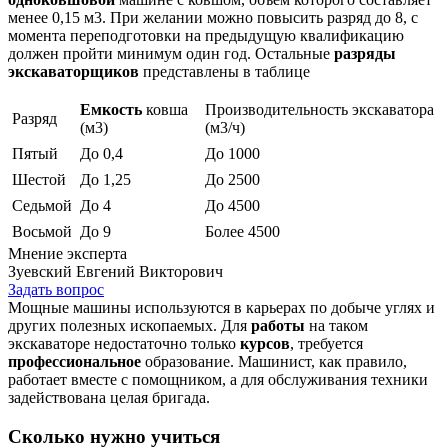
менее 0,15 м3. При желании можно повысить разряд до 8, с
момента переподготовки на предыдущую квалификацию
должен пройти минимум один год. Остальные
разряды
экскаваторщиков
представлены в таблице
Емкость
ковша
Производительность экскаватора
Разряд
(м3)
(м3/ч)
Пятый
До 0,4
До 1000
Шестой
До 1,25
До 2500
Седьмой
До 4
До 4500
Восьмой
До 9
Более 4500
Мнение эксперта
Зуевский Евгений Викторович
Задать вопрос
Мощные машины используются в карьерах по добыче углях и
других полезных ископаемых. Для
работы
на таком
экскаваторе недостаточно только
курсов
, требуется
профессиональное
образование. Машинист, как правило,
работает вместе с помощником, а для обслуживания техники
задействована целая бригада.
Сколько нужно учиться