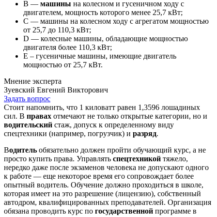
B —
машины
на колесном и гусеничном ходу с
двигателем, мощность которого менее 25,7 кВт;
С — машины на колесном ходу с агрегатом мощностью
от 25,7 до 110,3 кВт;
D — колесные машины, обладающие мощностью
двигателя более 110,3 кВт;
E – гусеничные машины, имеющие двигатель
мощностью от 25,7 кВт.
Мнение эксперта
Зуевский Евгений Викторович
Задать вопрос
Стоит напомнить, что 1 киловатт равен 1,3596 лошадиных
сил. В
правах
отмечают не только открытые категории, но и
водительский
стаж, допуск к определенному виду
спецтехники (например, погрузчик) и
разряд
.
В
одитель
обязательно должен пройти обучающий курс, а не
просто купить права. Управлять
спецтехникой
тяжело,
нередко даже после экзаменов человека не допускают одного
к работе — еще некоторое время его сопровождает более
опытный водитель. Обучение должно проходиться в школе,
которая имеет на это разрешение (лицензию), собственный
автодром, квалифицированных преподавателей. Организация
обязана проводить курс по
государственной
программе в