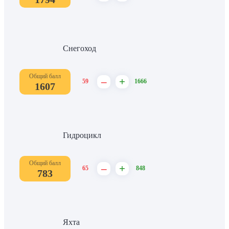
Снегоход
Общий балл
–
+
59
1666
1607
Гидроцикл
Общий балл
–
+
65
848
783
Яхта