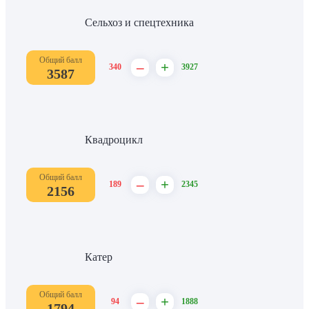
Сельхоз и спецтехника
Общий балл
–
+
340
3927
3587
Квадроцикл
Общий балл
–
+
189
2345
2156
Катер
Общий балл
–
+
94
1888
1794