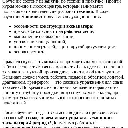
Обучение состоит из занятий по теории и практике. Пройти
курсы можно в любом центре, который занимается
подготовкой водителей специальной
техники
. В ходе
изучения
машинист
получает следующие знания:
особенности конструкции
экскаватора
;
правила безопасности на
рабочем
месте;
выполнение особых операций;
управление спецмашиной;
понимание чертежей, карт и другой документации;
основы ремонта.
Практическую часть возможно проходить на месте основной
работы, если есть такая возможность. Речь идет не о наличии
экскаватора нужной производительности, а об инструкторе.
Кандидат должен уметь работать прямой и обратной лопатой,
драглайном, грейфером — это базовые упражнения для сдачи
экзамена. Во время их выполнения внимание обращают на
ширину и глубину проходки, вид сыпучих материалов, при
этом допускаются минимальные отклонения от принятых
показателей.
После обучения и сдачи экзамена водителю присваивается
начальный разряд, но
чем может управлять машинист
экскаватора 4 разряда
? Допустимо работать на
одноковшовой
машине с ковшом, объем которого составляет