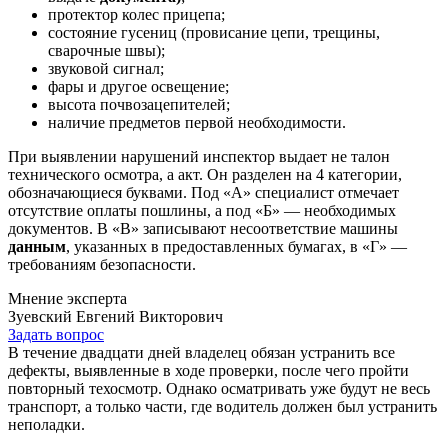
протектор колес прицепа;
состояние гусениц (провисание цепи, трещины,
сварочные швы);
звуковой сигнал;
фары и другое освещение;
высота почвозацепителей;
наличие предметов первой необходимости.
При выявлении нарушений инспектор выдает не талон
технического осмотра, а акт. Он разделен на 4 категории,
обозначающиеся буквами. Под «А» специалист отмечает
отсутствие оплаты пошлины, а под «Б» — необходимых
документов. В «В» записывают несоответствие машины
данны
м
, указанных в предоставленных бумагах, в «Г» —
требованиям безопасности.
Мнение эксперта
Зуевский Евгений Викторович
Задать вопрос
В течение двадцати дней владелец обязан устранить все
дефекты, выявленные в ходе проверки, после чего пройти
повторный техосмотр. Однако осматривать уже будут не весь
транспорт, а только части, где водитель должен был устранить
неполадки.