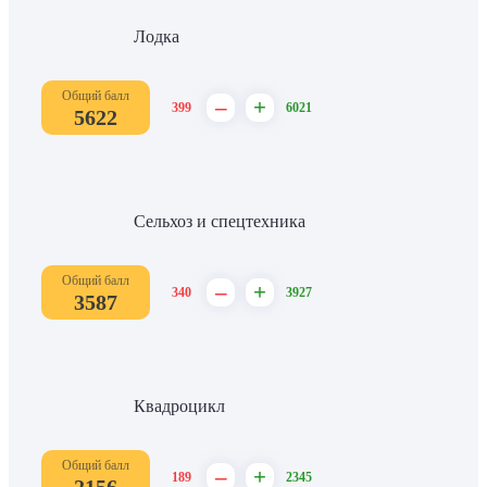
Лодка
Общий балл
–
+
399
6021
5622
Сельхоз и спецтехника
Общий балл
–
+
340
3927
3587
Квадроцикл
Общий балл
–
+
189
2345