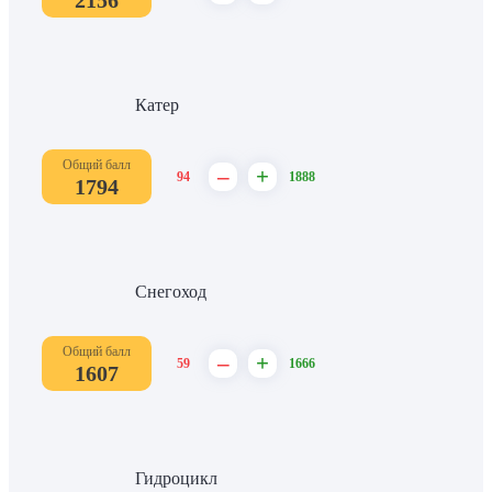
2156
Катер
Общий балл
–
+
94
1888
1794
Снегоход
Общий балл
–
+
59
1666
1607
Гидроцикл