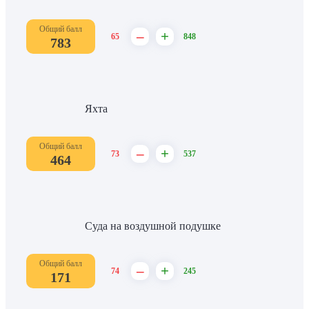
Общий балл
–
+
65
848
783
Яхта
Общий балл
–
+
73
537
464
Суда на воздушной подушке
Общий балл
–
+
74
245
171